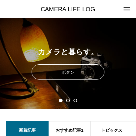
CAMERA LIFE LOG
カメラと暮らす。
ボタン
新着記事
おすすめ記事1
トピックス