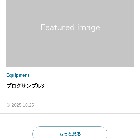
Equipment
ブログサンプル3
2025.10.25
もっと見る